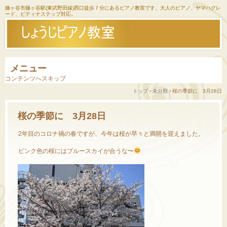
鎌ヶ谷市鎌ヶ谷駅(東武野田線)西口徒歩７分にあるピアノ教室です。大人のピアノ、ヤマハグレ
ード、ピティナステップ対応。
メニュー
コンテンツへスキップ
トップ
›
未分類
›
桜の季節に 3月28日
桜の季節に 3月28日
2年目のコロナ禍の春ですが、今年は桜が早々と満開を迎えました。
ピンク色の桜にはブルースカイが合うな〜