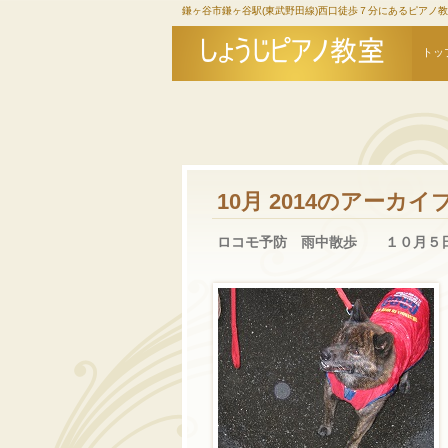
鎌ヶ谷市鎌ヶ谷駅(東武野田線)西口徒歩７分にあるピアノ
トッ
10月 2014
のアーカイ
ロコモ予防 雨中散歩 １０月５