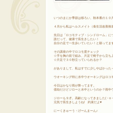
いつのまにか季節は移ろい、秋本番の１０
４月から私はヘルスメイト（食生活改善推
先日は「ロコモティブ・シンドローム」に
誰だって、健康で長生きしたい！
自分の足で一生歩いていたい！と願ってま
その講座の中でロコモ度チェック
☆手を胸の前で組み、片足で椅子から立ち
☆片足で３０秒立っていられるか？
がありまして、私はすでに少しやばかった～(
ウオーキング特に水中ウオーキングはロコ
今日はかなり雨が降ってます。
億劫だけどジローと水中というのか？雨中ウオ
ジローも９才。高齢になってきました(・o・
元気で長生きしようね! 約束だよ♥
にーくきゅーう・げーんまーん♪