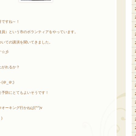
月ですね～！
進員）という市のボランティアをやっています。
ついての講演を聞いてきました。
す☆彡
上がれるか？
＠_＠;)
モ予防にとてもよいそうです！
ーキング行かねば(^^)v
)