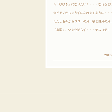
☆「ひびき」になりたい！・・・なれると
☆ピアノがじょうずになれますように・・
わたしも今からジローの分一枚と自分の分
「欲深」、いまだ治らず・・・デス
201