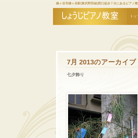
鎌ヶ谷市鎌ヶ谷駅(東武野田線)西口徒歩７分にあるピアノ
トッ
7月 2013
のアーカイブ
七夕飾り