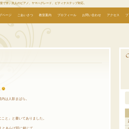
教室です。大人のピアノ、ヤマハグレード、ピティナステップ対応。
プページ
ごあいさつ
教室案内
プロフィール
お問い合わせ
アクセス
ブ
…
境内は人影まばら。
にこと」と書いてありました。
えとあらば肝に銘じて