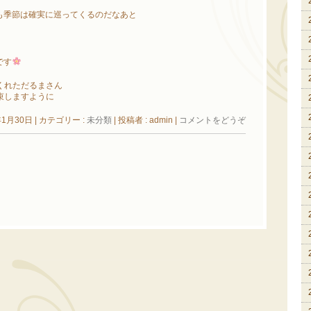
も季節は確実に巡ってくるのだなあと
です
くれただるまさん
束しますように
年1月30日
|
カテゴリー :
未分類
|
投稿者 : admin
|
コメントをどうぞ