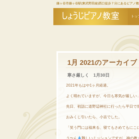
鎌ヶ谷市鎌ヶ谷駅(東武野田線)西口徒歩７分にあるピアノ
トッ
1月 2021
のアーカイブ
寒さ厳しく 1月30日
2021年もはや1ヶ月経過。
よく晴れていますが、今日も寒気が厳しい
先日、初詣に道野辺神社に行ったら平日で
おみくじ引いたら、小吉でした。
「笑う門には福来る、寝てもさめてもにこ
う〜ん
難しいミッションですが、神の教