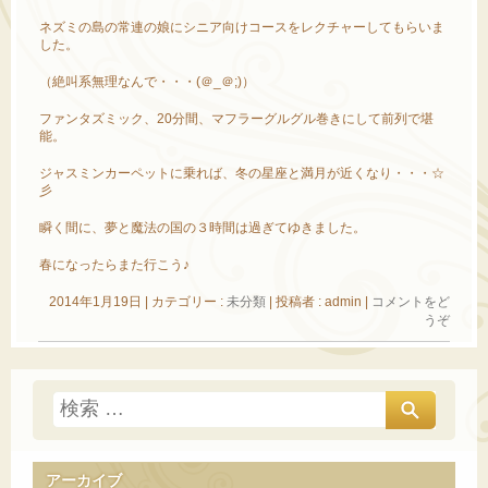
ネズミの島の常連の娘にシニア向けコースをレクチャーしてもらいま
した。
（絶叫系無理なんで・・・(＠_＠;)）
ファンタズミック、20分間、マフラーグルグル巻きにして前列で堪
能。
ジャスミンカーペットに乗れば、冬の星座と満月が近くなり・・・☆
彡
瞬く間に、夢と魔法の国の３時間は過ぎてゆきました。
春になったらまた行こう♪
2014年1月19日
|
カテゴリー :
未分類
|
投稿者 : admin
|
コメントをど
うぞ
アーカイブ