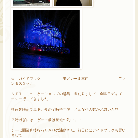
☆ ガイドブック モノレール車内 ファ
ンタズミック！
ＮＴＴコミュニケーションズの懸賞に当たりまして、金曜日ディズニ
ーシー行ってきました！
招待客限定で真冬、夜の７時半開場。どんな少人数かと思いきや、
７時過ぎには、ゲート前は長蛇の列(・。・;
シーは開業直後行ったきりの浦島さん。前日にはガイドブックも買い
まして、