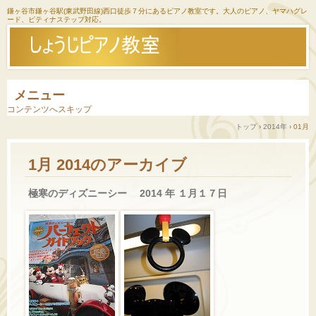
鎌ヶ谷市鎌ヶ谷駅(東武野田線)西口徒歩７分にあるピアノ教室です。大人のピアノ、ヤマハグレ
ード、ピティナステップ対応。
メニュー
コンテンツへスキップ
トップ
›
2014年
›
01月
1月 2014
のアーカイブ
極寒のディズニーシー 2014 年 １月１７日