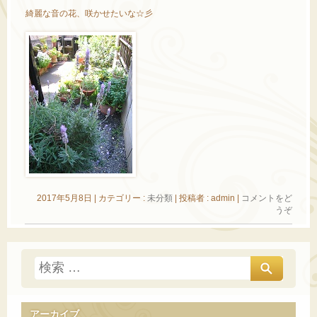
綺麗な音の花、咲かせたいな☆彡
2017年5月8日
|
カテゴリー :
未分類
|
投稿者 : admin
|
コメントをど
うぞ
アーカイブ