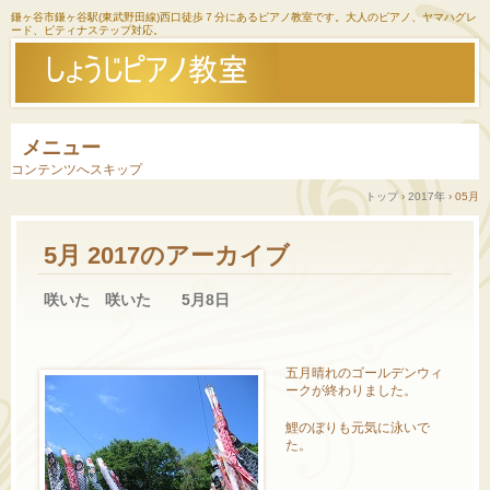
鎌ヶ谷市鎌ヶ谷駅(東武野田線)西口徒歩７分にあるピアノ教室です。大人のピアノ、ヤマハグレ
ード、ピティナステップ対応。
メニュー
コンテンツへスキップ
トップ
›
2017年
›
05月
5月 2017
のアーカイブ
咲いた 咲いた 5月8日
五月晴れのゴールデンウィ
ークが終わりました。
鯉のぼりも元気に泳いで
た。