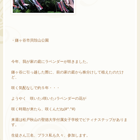
・鎌ヶ谷市貝殻山公園
今年、我が家の庭にラベンダーが咲きました。
鎌ヶ谷に引っ越した際に、前の家の庭から株分けして植えたのだけ
ど、
咲く気配なしで約５年・・・
ようやく 咲いた♪咲いた♪ラベンダーの花が
咲く時期が来たら、咲くんだね(#^.^#)
来週は松戸秋山の聖徳大学付属女子学校でピティナステップがありま
す。
生徒さん三名、プラス私も久々、参加します。