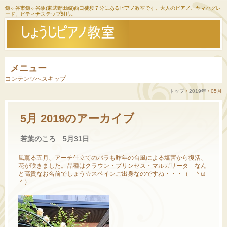
鎌ヶ谷市鎌ヶ谷駅(東武野田線)西口徒歩７分にあるピアノ教室です。大人のピアノ、ヤマハグレ
ード、ピティナステップ対応。
メニュー
コンテンツへスキップ
トップ
›
2019年
›
05月
5月 2019
のアーカイブ
若葉のころ 5月31日
風薫る五月、アーチ仕立てのバラも昨年の台風による塩害から復活、
花が咲きました。品種はクラウン・プリンセス・マルガリータ なん
と高貴なお名前でしょう☆スペインご出身なのですね・・・（ ＾ω
＾）