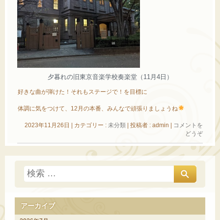
夕暮れの旧東京音楽学校奏楽堂（11月4日）
好きな曲が弾けた！それもステージで！を目標に
体調に気をつけて、12月の本番、みんなで頑張りましょうね
2023年11月26日
|
カテゴリー :
未分類
|
投稿者 : admin
|
コメントを
どうぞ
アーカイブ