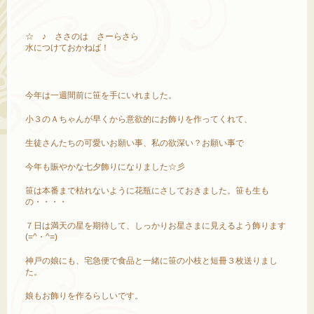
☆ ♪ ささのは さーらさら
水につけておかねば！
今年は一週間前に笹を手にいれました。
小３のＡちゃんが早くから意欲的にお飾りを作ってくれて、
生徒さんたちの可愛いお願い事、私の欲深い？お願い事で
今年も賑やかな七夕飾りになりました☆彡
笹は本番まで枯れないように花瓶にさしておきました。笹も生も
の・・・・
７日は満天の星を期待して、しっかりお星さまに見えるよう飾ります
(=^・^=)
神戸の娘にも、宅急便で食品と一緒に笹の小枝と短冊３枚送りまし
た。
娘もお飾りを作るらしいです。