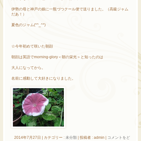
伊勢の母と神戸の娘に一瓶づつクール便で送りました。（高級ジャム
だあ！）
夏色のジャム(*^_^*)
☆今年初めて咲いた朝顔
朝顔は英語でmorning-glory＜朝の栄光＞と知ったのは
大人になってから。
名前に感動して大好きになりました。
2014年7月27日
|
カテゴリー :
未分類
|
投稿者 : admin
|
コメントをど