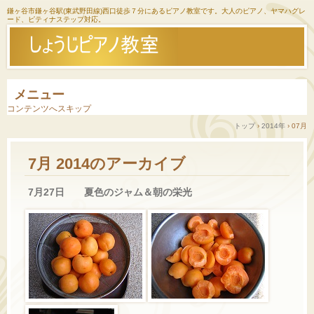
鎌ヶ谷市鎌ヶ谷駅(東武野田線)西口徒歩７分にあるピアノ教室です。大人のピアノ、ヤマハグレ
ード、ピティナステップ対応。
メニュー
コンテンツへスキップ
トップ
›
2014年
›
07月
7月 2014
のアーカイブ
7月27日 夏色のジャム＆朝の栄光